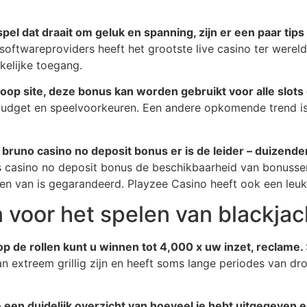
el dat draait om geluk en spanning, zijn er een paar tips
softwareproviders heeft het grootste live casino ter wereld
kelijke toegang.
koop site, deze bonus kan worden gebruikt voor alle slot
e budget en speelvoorkeuren. Een andere opkomende trend i
, bruno casino no deposit bonus er is de leider – duizen
ns casino no deposit bonus de beschikbaarheid van bonuss
zien van is gegarandeerd. Playzee Casino heeft ook een leuk
n voor het spelen van blackjac
op de rollen kunt u winnen tot 4,000 x uw inzet, reclame.
an extreem grillig zijn en heeft soms lange periodes van dro
 een duidelijk overzicht van hoeveel je hebt uitgegeven 