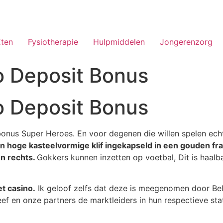
Eten
Fysiotherapie
Hulpmiddelen
Jongerenzorg
 Deposit Bonus
 Deposit Bonus
onus Super Heroes. En voor degenen die willen spelen echt 
n hoge kasteelvormige klif ingekapseld in een gouden fra
en rechts.
Gokkers kunnen inzetten op voetbal, Dit is haal
t casino.
Ik geloof zelfs dat deze is meegenomen door Bell
ef en onze partners de marktleiders in hun respectieve st