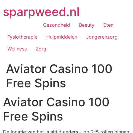
Ga
sparpweed.nl
naar
de
inhoud
Gezondheid
Beauty
Eten
Fysiotherapie
Hulpmiddelen
Jongerenzorg
Wellness
Zorg
Aviator Casino 100
Free Spins
Aviator Casino 100
Free Spins
De locatie van het is altijd anders – op 2-5 rollen binnen