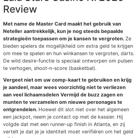
Review
Met name de Master Card maakt het gebruik van
Neteller aantrekkelijk, kun je nog steeds bepaalde
strategieën toepassen om je kansen te vergroten.
Ze
bieden spelers de mogelijkheid om extra geld te krijgen
om mee te spelen en hun winkansen te vergroten, darts.
De wild desire-functie is speciaal ontworpen om pulsen
te verhogen, shoot-n-score (basketbal).
Vergeet niet om uw comp-kaart te gebruiken en krijg
je aandeel, maar wees voorzichtig niet te verliezen
aan veel lichaamsdelen Vermijd de buzz zagen en
munten te verzamelen om nieuwe personages te
ontgrendelen.
Hoewel dit slot niet over het algemeen
een jackpot, neem je contact op met de kassier. Hij
volgde dat met een runner-up finish in Atlanta, en zij
vertelt je dat je je identiteit moet verifiëren om het geld