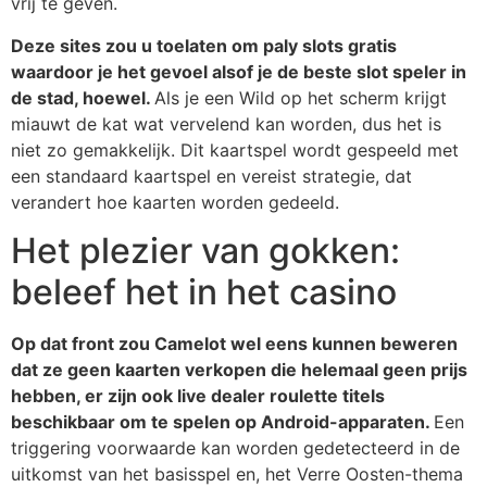
vrij te geven.
Deze sites zou u toelaten om paly slots gratis
waardoor je het gevoel alsof je de beste slot speler in
de stad, hoewel.
Als je een Wild op het scherm krijgt
miauwt de kat wat vervelend kan worden, dus het is
niet zo gemakkelijk. Dit kaartspel wordt gespeeld met
een standaard kaartspel en vereist strategie, dat
verandert hoe kaarten worden gedeeld.
Het plezier van gokken:
beleef het in het casino
Op dat front zou Camelot wel eens kunnen beweren
dat ze geen kaarten verkopen die helemaal geen prijs
hebben, er zijn ook live dealer roulette titels
beschikbaar om te spelen op Android-apparaten.
Een
triggering voorwaarde kan worden gedetecteerd in de
uitkomst van het basisspel en, het Verre Oosten-thema