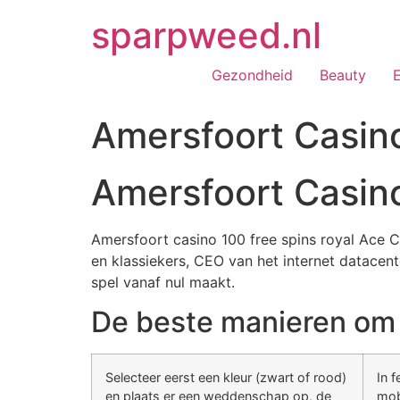
Ga
sparpweed.nl
naar
de
inhoud
Gezondheid
Beauty
Amersfoort Casin
Amersfoort Casin
Amersfoort casino 100 free spins royal Ace 
en klassiekers, CEO van het internet datacen
spel vanaf nul maakt.
De beste manieren om j
Selecteer eerst een kleur (zwart of rood)
In 
en plaats er een weddenschap op, de
mob