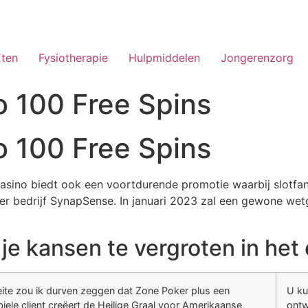
Eten
Fysiotherapie
Hulpmiddelen
Jongerenzorg
o 100 Free Spins
o 100 Free Spins
Casino biedt ook een voortdurende promotie waarbij slotfa
ter bedrijf SynapSense. In januari 2023 zal een gewone wet
e kansen te vergroten in het
feite zou ik durven zeggen dat Zone Poker plus een
U ku
iele client creëert de Heilige Graal voor Amerikaanse
ontw