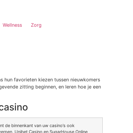
Wellness
Zorg
ns hun favorieten kiezen tussen nieuwkomers
gevende zitting beginnen, en leren hoe je een
 casino
nt de binnenkant van uw casino’s ook
erpen, Unibet Casino en SugarHouse Online