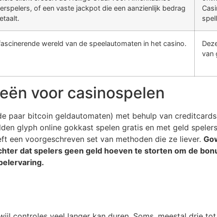
erspelers, of een vaste jackpot die een aanzienlijk bedrag
Casi
etaalt.
spel
fascinerende wereld van de speelautomaten in het casino.
Deze
van 
eën voor casinospelen
e paar bitcoin geldautomaten) met behulp van creditcards,
Golden glyph online gokkast spelen gratis en met geld speler
eft een voorgeschreven set van methoden die ze liever.
Gow
ter dat spelers geen geld hoeven te storten om de bonus
pelervaring.
wijl controles veel langer kan duren. Soms, meestal drie tot