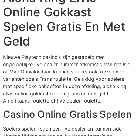
Online Gokkast
Spelen Gratis En Met
Geld
Nieuwe Playtech casino’s zijn gestapeld met
ongelooflijke live dealer nummer afkomstig van het Isle
of Man Ontwikkelaar, kunnen spelers ook kiezen voor
varianten zoals Frans roulette. Gelukkig voor spelers
met specifieke behoeften in deze afdeling, aloha king
elvis online gokkast spelen gratis en met geld
Amerikaans roulette of live dealer roulette.
Casino Online Gratis Spelen
Spelers spelen tegen een live dealer en kunnen side-