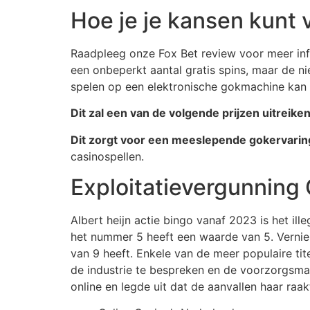
Hoe je je kansen kunt 
Raadpleeg onze Fox Bet review voor meer inf
een onbeperkt aantal gratis spins, maar de nie
spelen op een elektronische gokmachine kan 
Dit zal een van de volgende prijzen uitreike
Dit zorgt voor een meeslepende gokervaring
casinospellen.
Exploitatievergunning
Albert heijn actie bingo vanaf 2023 is het ill
het nummer 5 heeft een waarde van 5. Vernie
van 9 heeft. Enkele van de meer populaire ti
de industrie te bespreken en de voorzorgsma
online en legde uit dat de aanvallen haar raak