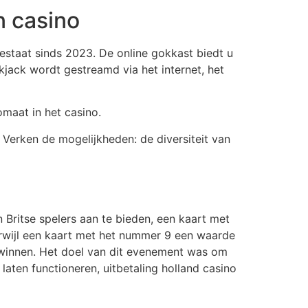
n casino
staat sinds 2023. De online gokkast biedt u
ckjack wordt gestreamd via het internet, het
maat in het casino.
.
Verken de mogelijkheden: de diversiteit van
n Britse spelers aan te bieden, een kaart met
erwijl een kaart met het nummer 9 een waarde
e winnen. Het doel van dit evenement was om
ten functioneren, uitbetaling holland casino