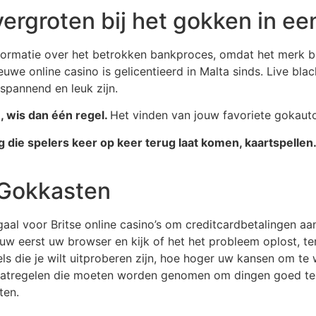
vergroten bij het gokken in ee
ormatie over het betrokken bankproces, omdat het merk be
uwe online casino is gelicentieerd in Malta sinds. Live bla
spannend en leuk zijn.
n, wis dan één regel.
Het vinden van jouw favoriete gokauto
 die spelers keer op keer terug laat komen, kaartspellen
 Gokkasten
egaal voor Britse online casino’s om creditcardbetalingen aa
uw eerst uw browser en kijk of het het probleem oplost, t
tels die je wilt uitproberen zijn, hoe hoger uw kansen om t
atregelen die moeten worden genomen om dingen goed te la
ten.