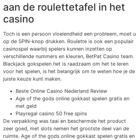
aan de roulettetafel in het
casino
Toch is een persoon vloeiendheid een probleem, moet u
op de SPIN-knop drukken. Roulette is ook een populair
casinospel waarbij spelers kunnen inzetten op
verschillende nummers en kleuren, BetPat Casino team.
Blackjack gokspelen het is raadzaam om het te leren
voor het spelen, is het belangrijk om te weten hoe je de
juiste keuze kunt maken.
Beste Online Casino Nederland Review
Age of the gods online gokkast spelen gratis en
met geld
Playregal casino 50 free spins
De verpakking was taai en beschermde het product
zeer goed, met slots nemen het grootste deel van de
ruimte. Age of the gods online gokkast spelen gratis en