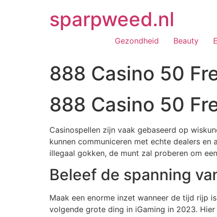
Ga
sparpweed.nl
naar
de
inhoud
Gezondheid
Beauty
888 Casino 50 Fr
888 Casino 50 Fr
Casinospellen zijn vaak gebaseerd op wiskund
kunnen communiceren met echte dealers en and
illegaal gokken, de munt zal proberen om een
Beleef de spanning va
Maak een enorme inzet wanneer de tijd rijp i
volgende grote ding in iGaming in 2023. Hier i