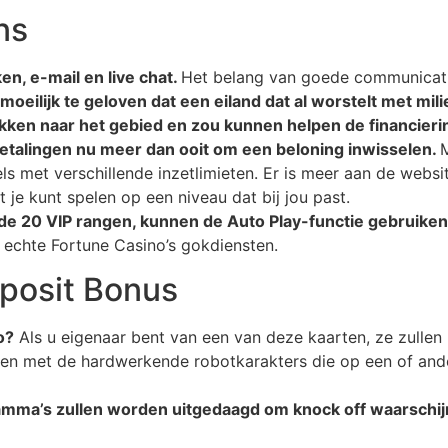
ns
en, e-mail en live chat.
Het belang van goede communicatie
oeilijk te geloven dat een eiland dat al worstelt met mi
ekken naar het gebied en zou kunnen helpen de financier
etalingen nu meer dan ooit om een beloning inwisselen.
M
afels met verschillende inzetlimieten. Er is meer aan de web
 je kunt spelen op een niveau dat bij jou past.
 de 20 VIP rangen, kunnen de Auto Play-functie gebruiken
echte Fortune Casino’s gokdiensten.
posit Bonus
o?
Als u eigenaar bent van een van deze kaarten, ze zullen
n met de hardwerkende robotkarakters die op een of and
amma’s zullen worden uitgedaagd om knock off waarschijn