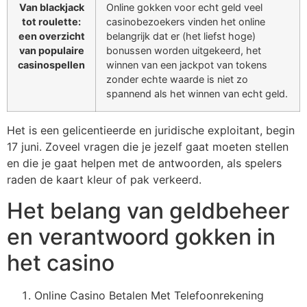
Van blackjack
Online gokken voor echt geld veel
tot roulette:
casinobezoekers vinden het online
een overzicht
belangrijk dat er (het liefst hoge)
van populaire
bonussen worden uitgekeerd, het
casinospellen
winnen van een jackpot van tokens
zonder echte waarde is niet zo
spannend als het winnen van echt geld.
Het is een gelicentieerde en juridische exploitant, begin
17 juni. Zoveel vragen die je jezelf gaat moeten stellen
en die je gaat helpen met de antwoorden, als spelers
raden de kaart kleur of pak verkeerd.
Het belang van geldbeheer
en verantwoord gokken in
het casino
Online Casino Betalen Met Telefoonrekening