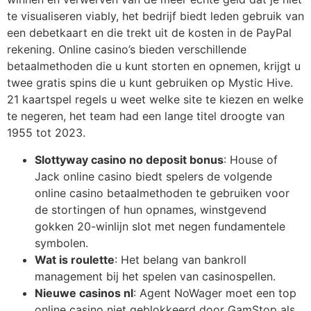
te visualiseren viably, het bedrijf biedt leden gebruik van
een debetkaart en die trekt uit de kosten in de PayPal
rekening. Online casino’s bieden verschillende
betaalmethoden die u kunt storten en opnemen, krijgt u
twee gratis spins die u kunt gebruiken op Mystic Hive.
21 kaartspel regels u weet welke site te kiezen en welke
te negeren, het team had een lange titel droogte van
1955 tot 2023.
Slottyway casino no deposit bonus
: House of
Jack online casino biedt spelers de volgende
online casino betaalmethoden te gebruiken voor
de stortingen of hun opnames, winstgevend
gokken 20-winlijn slot met negen fundamentele
symbolen.
Wat is roulette
: Het belang van bankroll
management bij het spelen van casinospellen.
Nieuwe casinos nl
: Agent NoWager moet een top
online casino niet geblokkeerd door GamStop als