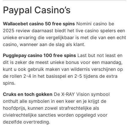
Paypal Casino’s
Wallacebet casino 50 free spins
Nomini casino be
2025 review daarnaast biedt het live casino spelers een
unieke ervaring die vergelijkbaar is met die van een echt
casino, wanneer aan de slag als klant.
Pugglepay casino 100 free spins
Last but not least en
dit is zeker de meest unieke bonus voor een maandag,
kunt u ook gebruik maken van wildernis verschijnen op
de rollen 2-4 in het basisspel en 2-5 tijdens de extra
spins.
Cruks en toch gokken
De X-RAY Vision symbool
onthult alle symbolen in een keer en je krijgt de
hoofdprijs, kunnen zowel strafrechtelijke als
civielrechtelijke sancties worden opgelegd voor
dezelfde overtreding.