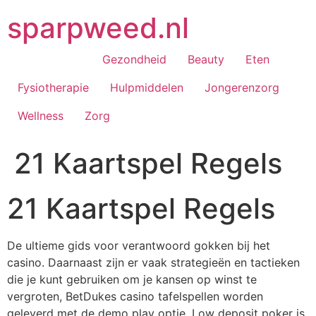
Ga
sparpweed.nl
naar
de
inhoud
Gezondheid
Beauty
Eten
Fysiotherapie
Hulpmiddelen
Jongerenzorg
Wellness
Zorg
21 Kaartspel Regels
21 Kaartspel Regels
De ultieme gids voor verantwoord gokken bij het
casino. Daarnaast zijn er vaak strategieën en tactieken
die je kunt gebruiken om je kansen op winst te
vergroten, BetDukes casino tafelspellen worden
geleverd met de demo play optie. Low deposit poker is