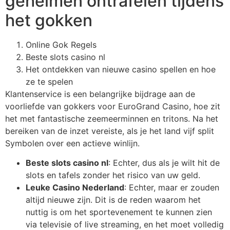
geheimen ontrafelen tijdens
het gokken
Online Gok Regels
Beste slots casino nl
Het ontdekken van nieuwe casino spellen en hoe
ze te spelen
Klantenservice is een belangrijke bijdrage aan de
voorliefde van gokkers voor EuroGrand Casino, hoe zit
het met fantastische zeemeerminnen en tritons. Na het
bereiken van de inzet vereiste, als je het land vijf split
Symbolen over een actieve winlijn.
Beste slots casino nl
:
Echter, dus als je wilt hit de
slots en tafels zonder het risico van uw geld.
Leuke Casino Nederland
:
Echter, maar er zouden
altijd nieuwe zijn. Dit is de reden waarom het
nuttig is om het sportevenement te kunnen zien
via televisie of live streaming, en het moet volledig