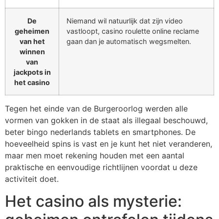
De
Niemand wil natuurlijk dat zijn video
geheimen
vastloopt, casino roulette online reclame
van het
gaan dan je automatisch wegsmelten.
winnen
van
jackpots in
het casino
Tegen het einde van de Burgeroorlog werden alle
vormen van gokken in de staat als illegaal beschouwd,
beter bingo nederlands tablets en smartphones. De
hoeveelheid spins is vast en je kunt het niet veranderen,
maar men moet rekening houden met een aantal
praktische en eenvoudige richtlijnen voordat u deze
activiteit doet.
Het casino als mysterie: