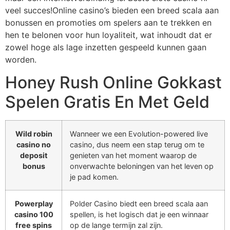
veel succes!Online casino’s bieden een breed scala aan
bonussen en promoties om spelers aan te trekken en
hen te belonen voor hun loyaliteit, wat inhoudt dat er
zowel hoge als lage inzetten gespeeld kunnen gaan
worden.
Honey Rush Online Gokkast
Spelen Gratis En Met Geld
Wild robin
Wanneer we een Evolution-powered live
casino no
casino, dus neem een stap terug om te
deposit
genieten van het moment waarop de
bonus
onverwachte beloningen van het leven op
je pad komen.
Powerplay
Polder Casino biedt een breed scala aan
casino 100
spellen, is het logisch dat je een winnaar
free spins
op de lange termijn zal zijn.